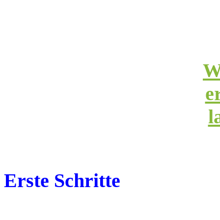
W
e
l
Erste Schritte