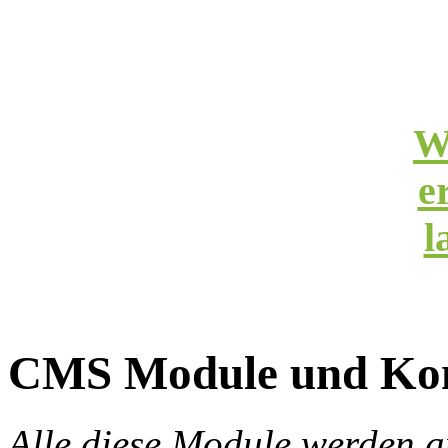
W
e
l
CMS Module und Ko
Alle diese Module werden 