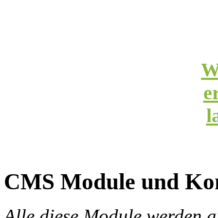
W
e
l
CMS Module und Ko
Alle diese Module werden 